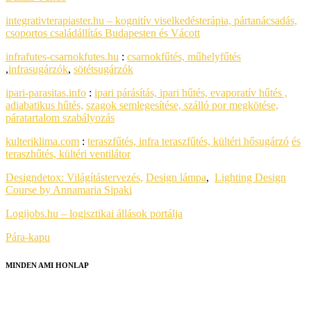
integrativterapiaster.hu – kognitív viselkedésterápia, pártanácsadás,
csoportos családállítás Budapesten és Vácott
infrafutes-csarnokfutes.hu
:
csarnokfűtés, műhelyfűtés
,
infrasugárzók
,
sötétsugárzók
ipari-parasitas.info
:
ipari párásítás, ipari hűtés, evaporatív hűtés ,
adiabatikus hűtés,
szagok semlegesítése, szálló por megkötése,
páratartalom szabályozás
kulteriklima.com
:
teraszfűtés, infra teraszfűtés, kültéri hősugárzó
és
teraszhűtés, kültéri ventilátor
Designdetox:
Világítástervezés,
Design lámpa
,
Lighting Design
Course by Annamaria Sipaki
Logijobs.hu – logisztikai állások portálja
Pára-kapu
MINDEN AMI HONLAP
HONLAPKÉSZÍTÉS
SEO