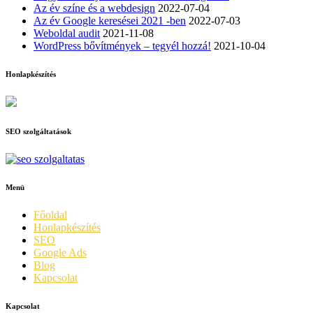
Az év színe és a webdesign
2022-07-04
Az év Google keresései 2021 -ben
2022-07-03
Weboldal audit
2021-11-08
WordPress bővítmények – tegyél hozzá!
2021-10-04
Honlapkészítés
SEO szolgáltatások
Menü
Főoldal
Honlapkészítés
SEO
Google Ads
Blog
Kapcsolat
Kapcsolat