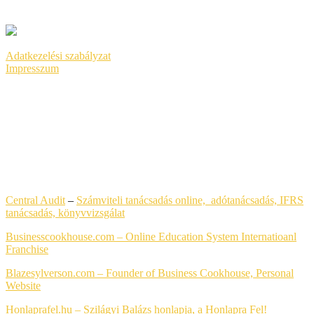
GOOGLE ADS
Adatkezelési szabályzat
Impresszum
LEGFRISSEBB HONLAPKÉSZÍTÉS REFERENCIÁK
Central Audit
–
Számviteli tanácsadás online, adótanácsadás, IFRS
tanácsadás,
könyvvizsgálat
Businesscookhouse.com – Online Education System Internatioanl
Franchise
Blazesylverson.com – Founder of Business Cookhouse, Personal
Website
Honlaprafel.hu – Szilágyi Balázs honlapja, a Honlapra Fel!