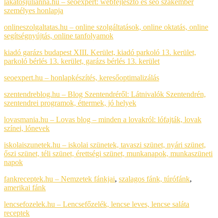
lakatosjulianna.hu – seoexpert: webfejlesztő és seo szakember
személyes honlapja
onlineszolgaltatas.hu – online szolgáltatások, online oktatás, online
segítségnyújtás, online tanfolyamok
kiadó garázs budapest XIII. Kerület, kiadó parkoló 13. kerület,
parkoló bérlés 13. kerület, garázs bérlés 13. kerület
seoexpert.hu – honlapkészítés, keresőoptimalizálás
szentendreblog.hu – Blog Szentendréről: Látnivalók Szentendrén,
szentendrei programok, éttermek, jó helyek
lovasmania.hu – Lovas blog – minden a lovakról: lófajták, lovak
színei, lónevek
iskolaiszunetek.hu – iskolai szünetek, tavaszi szünet, nyári szünet,
őszi szünet, téli szünet, érettségi szünet, munkanapok, munkaszüneti
napok
fankreceptek.hu – Nemzetek fánkjai
,
szalagos fánk,
túrófánk
,
amerikai fánk
lencsefozelek.hu – Lencsefőzelék, lencse leves, lencse saláta
receptek