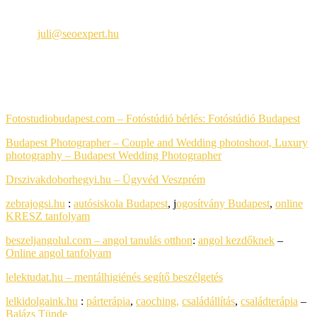
Seoexpert
Email:
juli@seoexpert.hu
Telefon: +36 30 650-8984
PARTNEREIM
Fotostudiobudapest.com – Fotóstúdió bérlés:
Fotóstúdió Budapest
Budapest Photographer – Couple and Wedding photoshoot, Luxury
photography
– Budapest Wedding Photographer
Drszivakdoborhegyi.hu – Ügyvéd Veszprém
zebrajogsi.hu
:
autósiskola Budapest
, j
ogosítvány Budapest
,
online
KRESZ tanfolyam
beszeljangolul.com – angol tanulás otthon
:
angol kezdőknek
–
Online angol tanfolyam
lelektudat.hu – mentálhigiénés segítő beszélgetés
lelkidolgaink.hu
:
párterápia
,
caoching,
családállítás
,
családterápia
–
Balázs Tünde