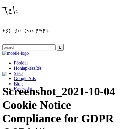
Tel:
+36 30 650-8984
Főoldal
Honlapkészítés
SEO
Google Ads
Blog
Screenshot_2021-10-04
Kapcsolat
Cookie Notice
Compliance for GDPR