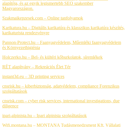
alapítója, és az egyik legismertebb SEO szakember
Magyarországon.
Szakmaikepzesek.com –
Online tanfolyamok
Karikatura.hu – Digitális karikatúra és klasszikus karikatúra készítés,
karikaturista rendezvényre
Pannon-Protect.hu – Faanyagvédelem, Műemléki faanyagvédelem
és Környezethigiénia
Holczerko.hu – Bel- és kültéri kőburkolatok, síremlékek
RÉT alapítvány –
Rekreációs Élet Tér
instant3d.eu – 3D printing services
cnsrisk.hu – kiberbiztonság, adatvédelem, compliance
Forenzikus
szolgáltatások
cnsrisk.com – cyber risk services, international investigations, due
diligence
ipari-alpinista.hu – Ipari alpinista szolgáltatások
Wifi.montana.hu – MONTANA Tudásmenedzsment Kft. Vállalati