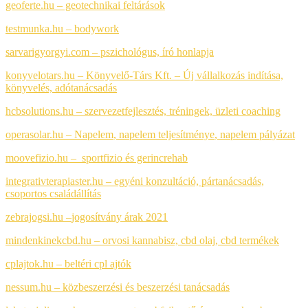
geoferte.hu – geotechnikai feltárások
testmunka.hu – bodywork
sarvarigyorgyi.com – pszichológus, író honlapja
konyvelotars.hu – Könyvelő-Társ Kft. – Új vállalkozás indítása,
könyvelés, adótanácsadás
hcbsolutions.hu – szervezetfejlesztés, tréningek, üzleti coaching
operasolar.hu – Napelem
,
napelem teljesítménye
,
napelem pályázat
moovefizio.hu – sportfizio és gerincrehab
integrativterapiaster.hu – egyéni konzultáció, pártanácsadás,
csoportos családállítás
zebrajogsi.hu –
jogosítvány árak 2021
mindenkinekcbd.hu – orvosi kannabisz, cbd olaj, cbd termékek
cplajtok.hu – beltéri cpl ajtók
nessum.hu – közbeszerzési és beszerzési tanácsadás