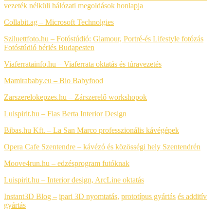
vezeték nélküli hálózati megoldások honlapja
Collabit.ag – Microsoft Technolgies
Sziluettfoto.hu – Fotóstúdió: Glamour, Portré-és Lifestyle fotózás
Fotóstúdió bérlés Budapesten
Viaferratainfo.hu – Viaferrata oktatás és túravezetés
Mamirababy.eu – Bio Babyfood
Zarszerelokepzes.hu – Zárszerelő workshopok
Luispirit.hu – Fias Berta Interior Design
Bibas.hu Kft. – La San Marco professzionális kávégépek
Opera Cafe Szentendre – kávézó és közösségi hely Szentendrén
Moove4run.hu – edzésprogram futóknak
Luispirit.hu – Interior design, ArcLine oktatás
Instant3D Blog –
ipari 3D nyomtatás,
prototípus gyártás
és additív
gyártás