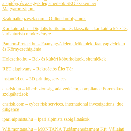
alapítója, és az egyik legismertebb SEO szakember
Magyarországon.
Szakmaikepzesek.com –
Online tanfolyamok
Karikatura.hu – Digitális karikatúra és klasszikus karikatúra készítés,
karikaturista rendezvényre
Pannon-Protect.hu – Faanyagvédelem, Műemléki faanyagvédelem
és Környezethigiénia
Holczerko.hu – Bel- és kültéri kőburkolatok, síremlékek
RÉT alapítvány –
Rekreációs Élet Tér
instant3d.eu – 3D printing services
cnsrisk.hu – kiberbiztonság, adatvédelem, compliance
Forenzikus
szolgáltatások
cnsrisk.com – cyber risk services, international investigations, due
diligence
ipari-alpinista.hu – Ipari alpinista szolgáltatások
Wifi.montana.hu – MONTANA Tudásmenedzsment Kft. Vállalati