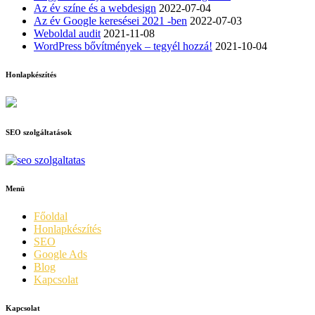
Az év színe és a webdesign
2022-07-04
Az év Google keresései 2021 -ben
2022-07-03
Weboldal audit
2021-11-08
WordPress bővítmények – tegyél hozzá!
2021-10-04
Honlapkészítés
SEO szolgáltatások
Menü
Főoldal
Honlapkészítés
SEO
Google Ads
Blog
Kapcsolat
Kapcsolat