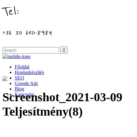
Tel:
+36 30 650-8984
Főoldal
Honlapkészítés
SEO
Google Ads
Blog
Screenshot_2021-03-09
Kapcsolat
Teljesítmény(8)