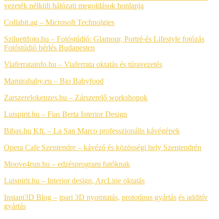
vezeték nélküli hálózati megoldások honlapja
Collabit.ag – Microsoft Technolgies
Sziluettfoto.hu – Fotóstúdió: Glamour, Portré-és Lifestyle fotózás
Fotóstúdió bérlés Budapesten
Viaferratainfo.hu – Viaferrata oktatás és túravezetés
Mamirababy.eu – Bio Babyfood
Zarszerelokepzes.hu – Zárszerelő workshopok
Luispirit.hu – Fias Berta Interior Design
Bibas.hu Kft. – La San Marco professzionális kávégépek
Opera Cafe Szentendre – kávézó és közösségi hely Szentendrén
Moove4run.hu – edzésprogram futóknak
Luispirit.hu – Interior design, ArcLine oktatás
Instant3D Blog –
ipari 3D nyomtatás,
prototípus gyártás
és additív
gyártás