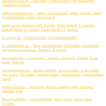
lakatosjulianna.hu – seoexpert: webfejlesztő és seo szakember
személyes honlapja
onlineszolgaltatas.hu – online szolgáltatások, online oktatás, online
segítségnyújtás, online tanfolyamok
kiadó garázs budapest XIII. Kerület, kiadó parkoló 13. kerület,
parkoló bérlés 13. kerület, garázs bérlés 13. kerület
seoexpert.hu – honlapkészítés, keresőoptimalizálás
szentendreblog.hu – Blog Szentendréről: Látnivalók Szentendrén,
szentendrei programok, éttermek, jó helyek
lovasmania.hu – Lovas blog – minden a lovakról: lófajták, lovak
színei, lónevek
iskolaiszunetek.hu – iskolai szünetek, tavaszi szünet, nyári szünet,
őszi szünet, téli szünet, érettségi szünet, munkanapok, munkaszüneti
napok
fankreceptek.hu – Nemzetek fánkjai
,
szalagos fánk,
túrófánk
,
amerikai fánk
lencsefozelek.hu – Lencsefőzelék, lencse leves, lencse saláta
receptek