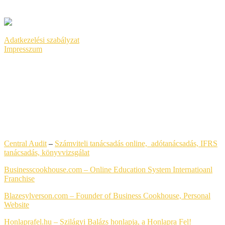
GOOGLE ADS
Adatkezelési szabályzat
Impresszum
LEGFRISSEBB HONLAPKÉSZÍTÉS REFERENCIÁK
Central Audit
–
Számviteli tanácsadás online, adótanácsadás, IFRS
tanácsadás,
könyvvizsgálat
Businesscookhouse.com – Online Education System Internatioanl
Franchise
Blazesylverson.com – Founder of Business Cookhouse, Personal
Website
Honlaprafel.hu – Szilágyi Balázs honlapja, a Honlapra Fel!