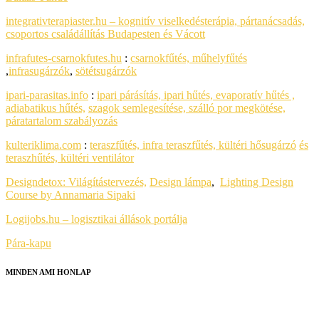
integrativterapiaster.hu – kognitív viselkedésterápia, pártanácsadás,
csoportos családállítás Budapesten és Vácott
infrafutes-csarnokfutes.hu
:
csarnokfűtés, műhelyfűtés
,
infrasugárzók
,
sötétsugárzók
ipari-parasitas.info
:
ipari párásítás, ipari hűtés, evaporatív hűtés ,
adiabatikus hűtés,
szagok semlegesítése, szálló por megkötése,
páratartalom szabályozás
kulteriklima.com
:
teraszfűtés, infra teraszfűtés, kültéri hősugárzó
és
teraszhűtés, kültéri ventilátor
Designdetox:
Világítástervezés,
Design lámpa
,
Lighting Design
Course by Annamaria Sipaki
Logijobs.hu – logisztikai állások portálja
Pára-kapu
MINDEN AMI HONLAP
HONLAPKÉSZÍTÉS
SEO