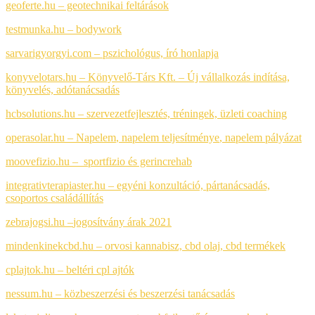
geoferte.hu – geotechnikai feltárások
testmunka.hu – bodywork
sarvarigyorgyi.com – pszichológus, író honlapja
konyvelotars.hu – Könyvelő-Társ Kft. – Új vállalkozás indítása,
könyvelés, adótanácsadás
hcbsolutions.hu – szervezetfejlesztés, tréningek, üzleti coaching
operasolar.hu – Napelem
,
napelem teljesítménye
,
napelem pályázat
moovefizio.hu – sportfizio és gerincrehab
integrativterapiaster.hu – egyéni konzultáció, pártanácsadás,
csoportos családállítás
zebrajogsi.hu –
jogosítvány árak 2021
mindenkinekcbd.hu – orvosi kannabisz, cbd olaj, cbd termékek
cplajtok.hu – beltéri cpl ajtók
nessum.hu – közbeszerzési és beszerzési tanácsadás