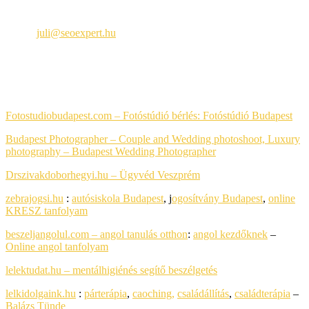
Seoexpert
Email:
juli@seoexpert.hu
Telefon: +36 30 650-8984
PARTNEREIM
Fotostudiobudapest.com – Fotóstúdió bérlés:
Fotóstúdió Budapest
Budapest Photographer – Couple and Wedding photoshoot, Luxury
photography
– Budapest Wedding Photographer
Drszivakdoborhegyi.hu – Ügyvéd Veszprém
zebrajogsi.hu
:
autósiskola Budapest
, j
ogosítvány Budapest
,
online
KRESZ tanfolyam
beszeljangolul.com – angol tanulás otthon
:
angol kezdőknek
–
Online angol tanfolyam
lelektudat.hu – mentálhigiénés segítő beszélgetés
lelkidolgaink.hu
:
párterápia
,
caoching,
családállítás
,
családterápia
–
Balázs Tünde