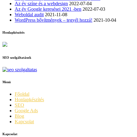
Az év színe és a webdesign
2022-07-04
Az év Google keresései 2021 -ben
2022-07-03
Weboldal audit
2021-11-08
WordPress bővítmények – tegyél hozzá!
2021-10-04
Honlapkészítés
SEO szolgáltatások
Menü
Főoldal
Honlapkészítés
SEO
Google Ads
Blog
Kapcsolat
Kapcsolat