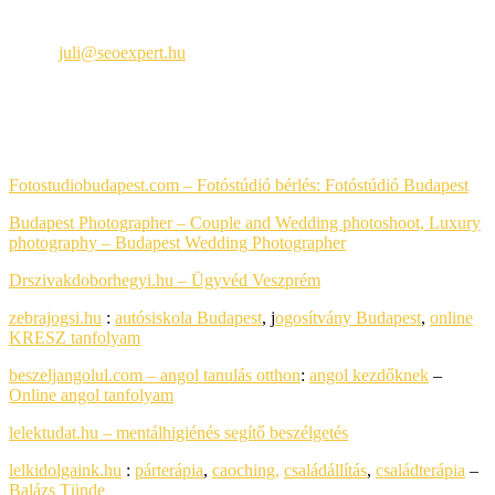
Seoexpert
Email:
juli@seoexpert.hu
Telefon: +36 30 650-8984
PARTNEREIM
Fotostudiobudapest.com – Fotóstúdió bérlés:
Fotóstúdió Budapest
Budapest Photographer – Couple and Wedding photoshoot, Luxury
photography
– Budapest Wedding Photographer
Drszivakdoborhegyi.hu – Ügyvéd Veszprém
zebrajogsi.hu
:
autósiskola Budapest
, j
ogosítvány Budapest
,
online
KRESZ tanfolyam
beszeljangolul.com – angol tanulás otthon
:
angol kezdőknek
–
Online angol tanfolyam
lelektudat.hu – mentálhigiénés segítő beszélgetés
lelkidolgaink.hu
:
párterápia
,
caoching,
családállítás
,
családterápia
–
Balázs Tünde