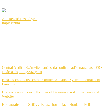
GOOGLE ADS
Adatkezelési szabályzat
Impresszum
LEGFRISSEBB HONLAPKÉSZÍTÉS REFERENCIÁK
Central Audit
–
Számviteli tanácsadás online, adótanácsadás, IFRS
tanácsadás,
könyvvizsgálat
Businesscookhouse.com – Online Education System Internatioanl
Franchise
Blazesylverson.com – Founder of Business Cookhouse, Personal
Website
Honlaprafel.hu – Szilágyi Balázs honlapja, a Honlapra Fel!