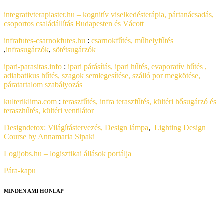
integrativterapiaster.hu – kognitív viselkedésterápia, pártanácsadás,
csoportos családállítás Budapesten és Vácott
infrafutes-csarnokfutes.hu
:
csarnokfűtés, műhelyfűtés
,
infrasugárzók
,
sötétsugárzók
ipari-parasitas.info
:
ipari párásítás, ipari hűtés, evaporatív hűtés ,
adiabatikus hűtés,
szagok semlegesítése, szálló por megkötése,
páratartalom szabályozás
kulteriklima.com
:
teraszfűtés, infra teraszfűtés, kültéri hősugárzó
és
teraszhűtés, kültéri ventilátor
Designdetox:
Világítástervezés,
Design lámpa
,
Lighting Design
Course by Annamaria Sipaki
Logijobs.hu – logisztikai állások portálja
Pára-kapu
MINDEN AMI HONLAP
HONLAPKÉSZÍTÉS
SEO