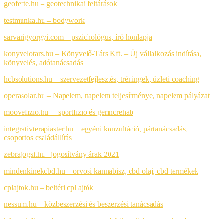
geoferte.hu – geotechnikai feltárások
testmunka.hu – bodywork
sarvarigyorgyi.com – pszichológus, író honlapja
konyvelotars.hu – Könyvelő-Társ Kft. – Új vállalkozás indítása,
könyvelés, adótanácsadás
hcbsolutions.hu – szervezetfejlesztés, tréningek, üzleti coaching
operasolar.hu – Napelem
,
napelem teljesítménye
,
napelem pályázat
moovefizio.hu – sportfizio és gerincrehab
integrativterapiaster.hu – egyéni konzultáció, pártanácsadás,
csoportos családállítás
zebrajogsi.hu –
jogosítvány árak 2021
mindenkinekcbd.hu – orvosi kannabisz, cbd olaj, cbd termékek
cplajtok.hu – beltéri cpl ajtók
nessum.hu – közbeszerzési és beszerzési tanácsadás