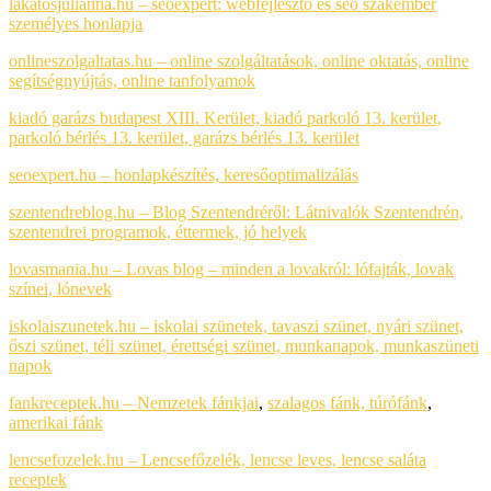
lakatosjulianna.hu – seoexpert: webfejlesztő és seo szakember
személyes honlapja
onlineszolgaltatas.hu – online szolgáltatások, online oktatás, online
segítségnyújtás, online tanfolyamok
kiadó garázs budapest XIII. Kerület, kiadó parkoló 13. kerület,
parkoló bérlés 13. kerület, garázs bérlés 13. kerület
seoexpert.hu – honlapkészítés, keresőoptimalizálás
szentendreblog.hu – Blog Szentendréről: Látnivalók Szentendrén,
szentendrei programok, éttermek, jó helyek
lovasmania.hu – Lovas blog – minden a lovakról: lófajták, lovak
színei, lónevek
iskolaiszunetek.hu – iskolai szünetek, tavaszi szünet, nyári szünet,
őszi szünet, téli szünet, érettségi szünet, munkanapok, munkaszüneti
napok
fankreceptek.hu – Nemzetek fánkjai
,
szalagos fánk,
túrófánk
,
amerikai fánk
lencsefozelek.hu – Lencsefőzelék, lencse leves, lencse saláta
receptek