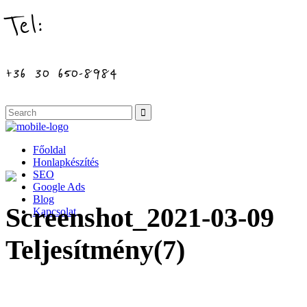
Tel:
+36 30 650-8984
Főoldal
Honlapkészítés
SEO
Google Ads
Blog
Screenshot_2021-03-09
Kapcsolat
Teljesítmény(7)