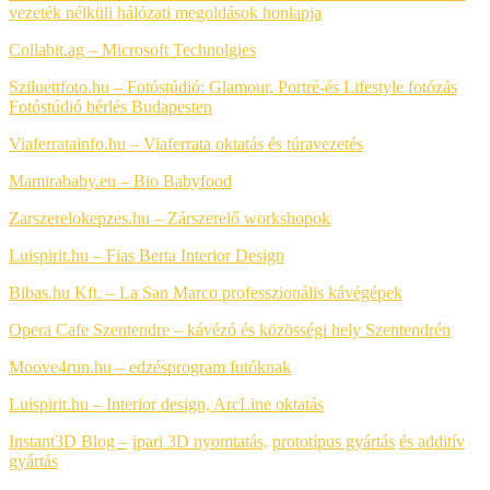
vezeték nélküli hálózati megoldások honlapja
Collabit.ag – Microsoft Technolgies
Sziluettfoto.hu – Fotóstúdió: Glamour, Portré-és Lifestyle fotózás
Fotóstúdió bérlés Budapesten
Viaferratainfo.hu – Viaferrata oktatás és túravezetés
Mamirababy.eu – Bio Babyfood
Zarszerelokepzes.hu – Zárszerelő workshopok
Luispirit.hu – Fias Berta Interior Design
Bibas.hu Kft. – La San Marco professzionális kávégépek
Opera Cafe Szentendre – kávézó és közösségi hely Szentendrén
Moove4run.hu – edzésprogram futóknak
Luispirit.hu – Interior design, ArcLine oktatás
Instant3D Blog –
ipari 3D nyomtatás,
prototípus gyártás
és additív
gyártás