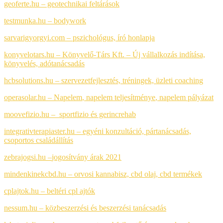
geoferte.hu – geotechnikai feltárások
testmunka.hu – bodywork
sarvarigyorgyi.com – pszichológus, író honlapja
konyvelotars.hu – Könyvelő-Társ Kft. – Új vállalkozás indítása,
könyvelés, adótanácsadás
hcbsolutions.hu – szervezetfejlesztés, tréningek, üzleti coaching
operasolar.hu – Napelem
,
napelem teljesítménye
,
napelem pályázat
moovefizio.hu – sportfizio és gerincrehab
integrativterapiaster.hu – egyéni konzultáció, pártanácsadás,
csoportos családállítás
zebrajogsi.hu –
jogosítvány árak 2021
mindenkinekcbd.hu – orvosi kannabisz, cbd olaj, cbd termékek
cplajtok.hu – beltéri cpl ajtók
nessum.hu – közbeszerzési és beszerzési tanácsadás