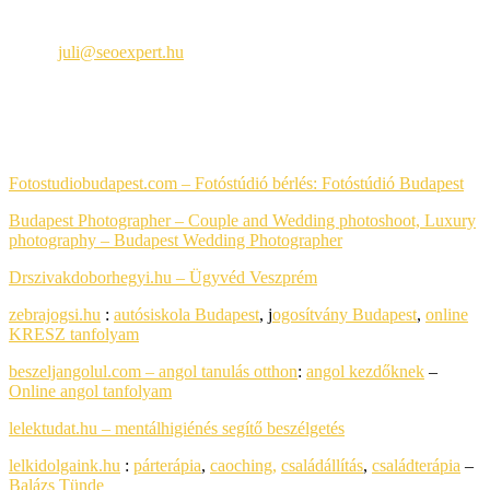
Seoexpert
Email:
juli@seoexpert.hu
Telefon: +36 30 650-8984
PARTNEREIM
Fotostudiobudapest.com – Fotóstúdió bérlés:
Fotóstúdió Budapest
Budapest Photographer – Couple and Wedding photoshoot, Luxury
photography
– Budapest Wedding Photographer
Drszivakdoborhegyi.hu – Ügyvéd Veszprém
zebrajogsi.hu
:
autósiskola Budapest
, j
ogosítvány Budapest
,
online
KRESZ tanfolyam
beszeljangolul.com – angol tanulás otthon
:
angol kezdőknek
–
Online angol tanfolyam
lelektudat.hu – mentálhigiénés segítő beszélgetés
lelkidolgaink.hu
:
párterápia
,
caoching,
családállítás
,
családterápia
–
Balázs Tünde