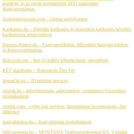
alapítója, és az egyik legismertebb SEO szakember
Magyarországon.
Szakmaikepzesek.com –
Online tanfolyamok
Karikatura.hu – Digitális karikatúra és klasszikus karikatúra készítés,
karikaturista rendezvényre
Pannon-Protect.hu – Faanyagvédelem, Műemléki faanyagvédelem
és Környezethigiénia
Holczerko.hu – Bel- és kültéri kőburkolatok, síremlékek
RÉT alapítvány –
Rekreációs Élet Tér
instant3d.eu – 3D printing services
cnsrisk.hu – kiberbiztonság, adatvédelem, compliance
Forenzikus
szolgáltatások
cnsrisk.com – cyber risk services, international investigations, due
diligence
ipari-alpinista.hu – Ipari alpinista szolgáltatások
Wifi.montana.hu – MONTANA Tudásmenedzsment Kft. Vállalati