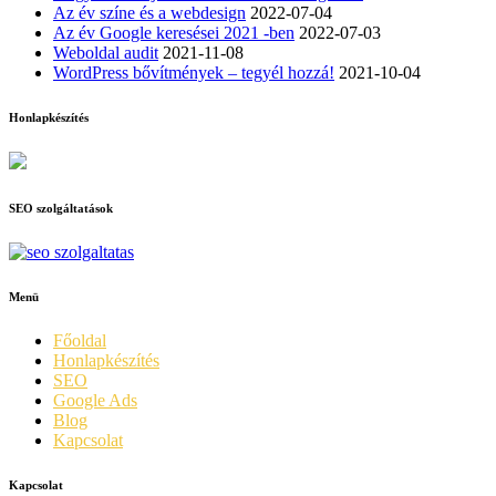
Az év színe és a webdesign
2022-07-04
Az év Google keresései 2021 -ben
2022-07-03
Weboldal audit
2021-11-08
WordPress bővítmények – tegyél hozzá!
2021-10-04
Honlapkészítés
SEO szolgáltatások
Menü
Főoldal
Honlapkészítés
SEO
Google Ads
Blog
Kapcsolat
Kapcsolat