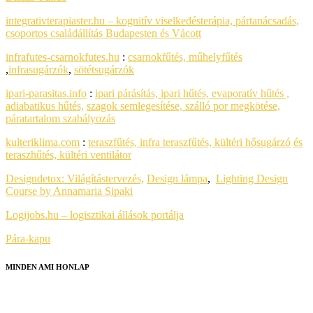
integrativterapiaster.hu – kognitív viselkedésterápia, pártanácsadás,
csoportos családállítás Budapesten és Vácott
infrafutes-csarnokfutes.hu
:
csarnokfűtés, műhelyfűtés
,
infrasugárzók
,
sötétsugárzók
ipari-parasitas.info
:
ipari párásítás, ipari hűtés, evaporatív hűtés ,
adiabatikus hűtés,
szagok semlegesítése, szálló por megkötése,
páratartalom szabályozás
kulteriklima.com
:
teraszfűtés, infra teraszfűtés, kültéri hősugárzó
és
teraszhűtés, kültéri ventilátor
Designdetox:
Világítástervezés,
Design lámpa
,
Lighting Design
Course by Annamaria Sipaki
Logijobs.hu – logisztikai állások portálja
Pára-kapu
MINDEN AMI HONLAP
HONLAPKÉSZÍTÉS
SEO