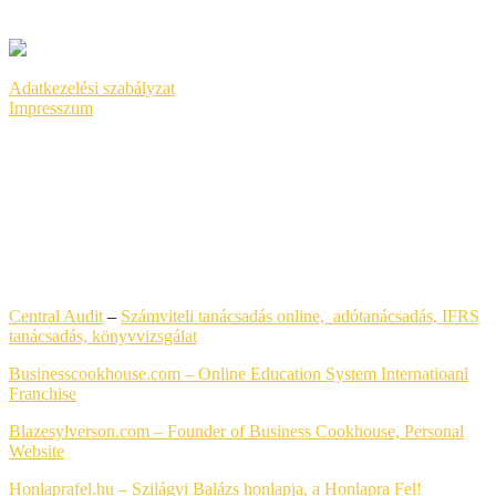
GOOGLE ADS
Adatkezelési szabályzat
Impresszum
LEGFRISSEBB HONLAPKÉSZÍTÉS REFERENCIÁK
Central Audit
–
Számviteli tanácsadás online, adótanácsadás, IFRS
tanácsadás,
könyvvizsgálat
Businesscookhouse.com – Online Education System Internatioanl
Franchise
Blazesylverson.com – Founder of Business Cookhouse, Personal
Website
Honlaprafel.hu – Szilágyi Balázs honlapja, a Honlapra Fel!