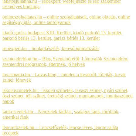
lakatosjulianna.hu – seoexpert: webfejlesztő és seo szakember
személyes honlapja
onlineszolgaltatas.hu – online szolgáltatások, online oktatás, online
segítségnyújtás, online tanfolyamok
kiadó garázs budapest XIII. Kerület, kiadó parkoló 13. kerület,
parkoló bérlés 13. kerület, garázs bérlés 13. kerület
seoexpert.hu – honlapkészítés, keresőoptimalizálás
szentendreblog.hu – Blog Szentendréről: Látnivalók Szentendrén,
szentendrei programok, éttermek, jó helyek
lovasmania.hu – Lovas blog – minden a lovakról: lófajták, lovak
színei, lónevek
iskolaiszunetek.hu – iskolai szünetek, tavaszi szünet, nyári szünet,
őszi szünet, téli szünet, érettségi szünet, munkanapok, munkaszüneti
napok
fankreceptek.hu – Nemzetek fánkjai
,
szalagos fánk,
túrófánk
,
amerikai fánk
lencsefozelek.hu – Lencsefőzelék, lencse leves, lencse saláta
receptek