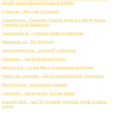
vezeték nélküli hálózati megoldások honlapja
Collabit.ag – Microsoft Technolgies
Sziluettfoto.hu – Fotóstúdió: Glamour, Portré-és Lifestyle fotózás
Fotóstúdió bérlés Budapesten
Viaferratainfo.hu – Viaferrata oktatás és túravezetés
Mamirababy.eu – Bio Babyfood
Zarszerelokepzes.hu – Zárszerelő workshopok
Luispirit.hu – Fias Berta Interior Design
Bibas.hu Kft. – La San Marco professzionális kávégépek
Opera Cafe Szentendre – kávézó és közösségi hely Szentendrén
Moove4run.hu – edzésprogram futóknak
Luispirit.hu – Interior design, ArcLine oktatás
Instant3D Blog –
ipari 3D nyomtatás,
prototípus gyártás
és additív
gyártás