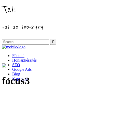
Tel:
+36 30 650-8984
Főoldal
Honlapkészítés
SEO
Google Ads
Blog
focus3
Kapcsolat