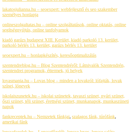
lakatosjulianna.hu – seoexpert: webfejlesztő és seo szakember
személyes honlapja
onlineszolgaltatas.hu – online szolgáltatások, online oktatás, online
segítségnyújtás, online tanfolyamok
kiadó garázs budapest XIII. Kerület, kiadó parkoló 13. kerület,
parkoló bérlés 13. kerület, garázs bérlés 13. kerület
seoexpert.hu – honlapkészítés, keresőoptimalizálás
szentendreblog.hu – Blog Szentendréről: Látnivalók Szentendrén,
szentendrei programok, éttermek, jó helyek
lovasmania.hu – Lovas blog – minden a lovakról: lófajták, lovak
színei, lónevek
iskolaiszunetek.hu – iskolai szünetek, tavaszi szünet, nyári szünet,
őszi szünet, téli szünet, érettségi szünet, munkanapok, munkaszüneti
napok
fankreceptek.hu – Nemzetek fánkjai
,
szalagos fánk,
túrófánk
,
amerikai fánk
lencsefozelek.hu – Lencsefőzelék, lencse leves, lencse saláta