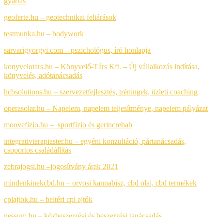
gyártás
geoferte.hu – geotechnikai feltárások
testmunka.hu – bodywork
sarvarigyorgyi.com – pszichológus, író honlapja
konyvelotars.hu – Könyvelő-Társ Kft. – Új vállalkozás indítása,
könyvelés, adótanácsadás
hcbsolutions.hu – szervezetfejlesztés, tréningek, üzleti coaching
operasolar.hu – Napelem
,
napelem teljesítménye
,
napelem pályázat
moovefizio.hu – sportfizio és gerincrehab
integrativterapiaster.hu – egyéni konzultáció, pártanácsadás,
csoportos családállítás
zebrajogsi.hu –
jogosítvány árak 2021
mindenkinekcbd.hu – orvosi kannabisz, cbd olaj, cbd termékek
cplajtok.hu – beltéri cpl ajtók
nessum.hu – közbeszerzési és beszerzési tanácsadás