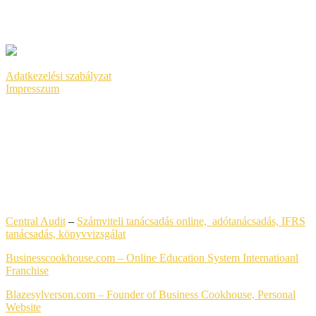
HONLAPKÉSZÍTÉS
SEO
GOOGLE ADS
Adatkezelési szabályzat
Impresszum
LEGFRISSEBB HONLAPKÉSZÍTÉS REFERENCIÁK
Central Audit
–
Számviteli tanácsadás online, adótanácsadás, IFRS
tanácsadás,
könyvvizsgálat
Businesscookhouse.com – Online Education System Internatioanl
Franchise
Blazesylverson.com – Founder of Business Cookhouse, Personal
Website