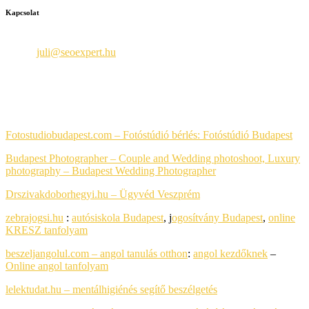
Kapcsolat
Seoexpert
Email:
juli@seoexpert.hu
Telefon: +36 30 650-8984
PARTNEREIM
Fotostudiobudapest.com – Fotóstúdió bérlés:
Fotóstúdió Budapest
Budapest Photographer – Couple and Wedding photoshoot, Luxury
photography
– Budapest Wedding Photographer
Drszivakdoborhegyi.hu – Ügyvéd Veszprém
zebrajogsi.hu
:
autósiskola Budapest
, j
ogosítvány Budapest
,
online
KRESZ tanfolyam
beszeljangolul.com – angol tanulás otthon
:
angol kezdőknek
–
Online angol tanfolyam
lelektudat.hu – mentálhigiénés segítő beszélgetés