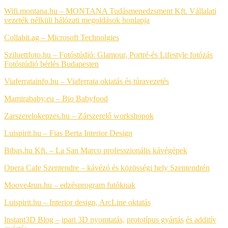
Wifi.montana.hu – MONTANA Tudásmenedzsment Kft. Vállalati
vezeték nélküli hálózati megoldások honlapja
Collabit.ag – Microsoft Technolgies
Sziluettfoto.hu – Fotóstúdió: Glamour, Portré-és Lifestyle fotózás
Fotóstúdió bérlés Budapesten
Viaferratainfo.hu – Viaferrata oktatás és túravezetés
Mamirababy.eu – Bio Babyfood
Zarszerelokepzes.hu – Zárszerelő workshopok
Luispirit.hu – Fias Berta Interior Design
Bibas.hu Kft. – La San Marco professzionális kávégépek
Opera Cafe Szentendre – kávézó és közösségi hely Szentendrén
Moove4run.hu – edzésprogram futóknak
Luispirit.hu – Interior design, ArcLine oktatás
Instant3D Blog –
ipari 3D nyomtatás,
prototípus gyártás
és additív