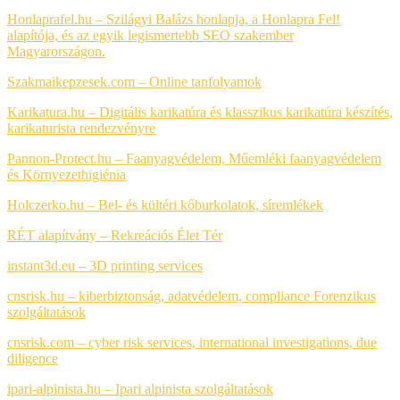
Honlaprafel.hu – Szilágyi Balázs honlapja, a Honlapra Fel!
alapítója, és az egyik legismertebb SEO szakember
Magyarországon.
Szakmaikepzesek.com –
Online tanfolyamok
Karikatura.hu – Digitális karikatúra és klasszikus karikatúra készítés,
karikaturista rendezvényre
Pannon-Protect.hu – Faanyagvédelem, Műemléki faanyagvédelem
és Környezethigiénia
Holczerko.hu – Bel- és kültéri kőburkolatok, síremlékek
RÉT alapítvány –
Rekreációs Élet Tér
instant3d.eu – 3D printing services
cnsrisk.hu – kiberbiztonság, adatvédelem, compliance
Forenzikus
szolgáltatások
cnsrisk.com – cyber risk services, international investigations, due
diligence
ipari-alpinista.hu – Ipari alpinista szolgáltatások