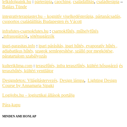
lelkidolgaink.hu
:
párterápia
,
caoching,
családállítás
,
családterápia
–
Balázs Tünde
integrativterapiaster.hu – kognitív viselkedésterápia, pártanácsadás,
csoportos családállítás Budapesten és Vácott
infrafutes-csarnokfutes.hu
:
csarnokfűtés, műhelyfűtés
,
infrasugárzók
,
sötétsugárzók
ipari-parasitas.info
:
ipari párásítás, ipari hűtés, evaporatív hűtés ,
adiabatikus hűtés,
szagok semlegesítése, szálló por megkötése,
páratartalom szabályozás
kulteriklima.com
:
teraszfűtés, infra teraszfűtés, kültéri hősugárzó
és
teraszhűtés, kültéri ventilátor
Designdetox:
Világítástervezés,
Design lámpa
,
Lighting Design
Course by Annamaria Sipaki
Logijobs.hu – logisztikai állások portálja
Pára-kapu
MINDEN AMI HONLAP