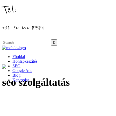
Tel:
+36 30 650-8984
Főoldal
Honlapkészítés
SEO
Google Ads
Blog
seo szolgáltatás
Kapcsolat