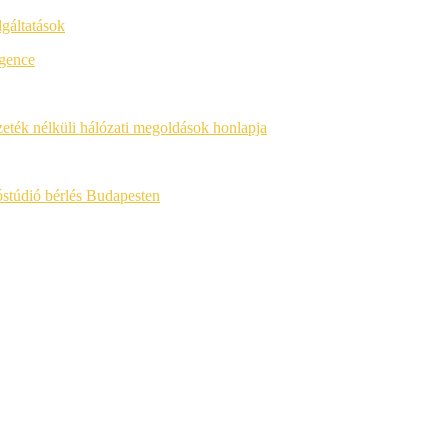
lgáltatások
igence
ék nélküli hálózati megoldások honlapja
óstúdió bérlés Budapesten