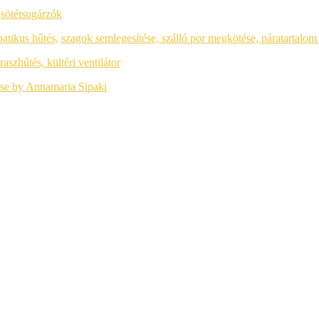
,
sötétsugárzók
batikus hűtés,
szagok semlegesítése, szálló por megkötése,
páratartalom
eraszhűtés, kültéri ventilátor
se by Annamaria Sipaki