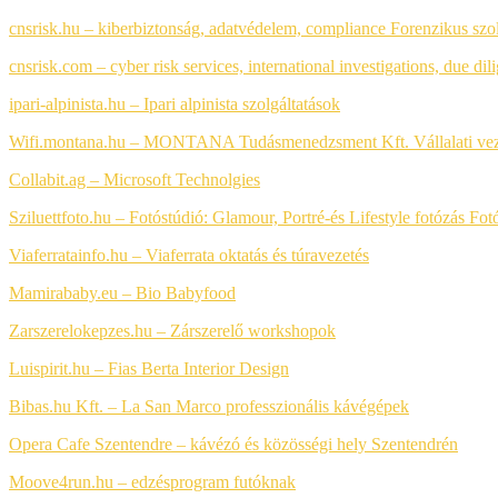
cnsrisk.hu – kiberbiztonság, adatvédelem, compliance
Forenzikus szo
cnsrisk.com – cyber risk services, international investigations, due dil
ipari-alpinista.hu – Ipari alpinista szolgáltatások
Wifi.montana.hu – MONTANA Tudásmenedzsment Kft. Vállalati vezet
Collabit.ag – Microsoft Technolgies
Sziluettfoto.hu – Fotóstúdió: Glamour, Portré-és Lifestyle fotózás
Fot
Viaferratainfo.hu – Viaferrata oktatás és túravezetés
Mamirababy.eu – Bio Babyfood
Zarszerelokepzes.hu – Zárszerelő workshopok
Luispirit.hu – Fias Berta Interior Design
Bibas.hu Kft. – La San Marco professzionális kávégépek
Opera Cafe Szentendre – kávézó és közösségi hely Szentendrén
Moove4run.hu – edzésprogram futóknak