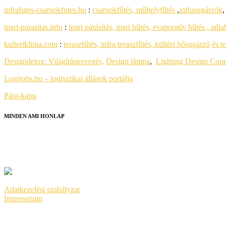
infrafutes-csarnokfutes.hu
:
csarnokfűtés, műhelyfűtés
,
infrasugárzók
ipari-parasitas.info
:
ipari párásítás, ipari hűtés, evaporatív hűtés , adia
kulteriklima.com
:
teraszfűtés, infra teraszfűtés, kültéri hősugárzó
és t
Designdetox:
Világítástervezés,
Design lámpa
,
Lighting Design Cour
Logijobs.hu – logisztikai állások portálja
Pára-kapu
MINDEN AMI HONLAP
HONLAPKÉSZÍTÉS
SEO
GOOGLE ADS
Adatkezelési szabályzat
Impresszum