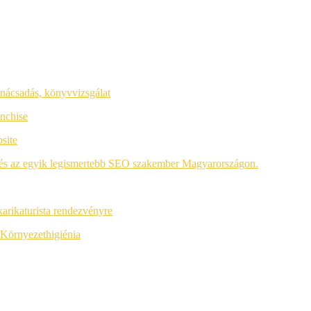
anácsadás,
könyvvizsgálat
nchise
site
a, és az egyik legismertebb SEO szakember Magyarországon.
 karikaturista rendezvényre
Környezethigiénia