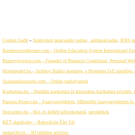
LEGFRISSEBB HONLAPKÉSZÍTÉS REFERENCIÁK
Central Audit
–
Számviteli tanácsadás online, adótanácsadás, IFRS t
Businesscookhouse.com – Online Education System Internatioanl Fra
Blazesylverson.com – Founder of Business Cookhouse, Personal Web
Honlaprafel.hu – Szilágyi Balázs honlapja, a Honlapra Fel! alapítój
Szakmaikepzesek.com –
Online tanfolyamok
Karikatura.hu – Digitális karikatúra és klasszikus karikatúra készítés,
Pannon-Protect.hu – Faanyagvédelem, Műemléki faanyagvédelem és 
Holczerko.hu – Bel- és kültéri kőburkolatok, síremlékek
RÉT alapítvány –
Rekreációs Élet Tér
instant3d.eu – 3D printing services