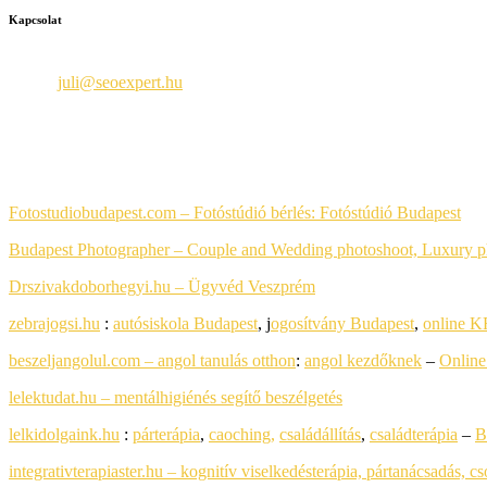
Kapcsolat
Seoexpert
Email:
juli@seoexpert.hu
Telefon: +36 30 650-8984
PARTNEREIM
Fotostudiobudapest.com – Fotóstúdió bérlés:
Fotóstúdió Budapest
Budapest Photographer – Couple and Wedding photoshoot, Luxury 
Drszivakdoborhegyi.hu – Ügyvéd Veszprém
zebrajogsi.hu
:
autósiskola Budapest
, j
ogosítvány Budapest
,
online K
beszeljangolul.com – angol tanulás otthon
:
angol kezdőknek
–
Online
lelektudat.hu – mentálhigiénés segítő beszélgetés
lelkidolgaink.hu
:
párterápia
,
caoching,
családállítás
,
családterápia
–
B
integrativterapiaster.hu – kognitív viselkedésterápia, pártanácsadás, c