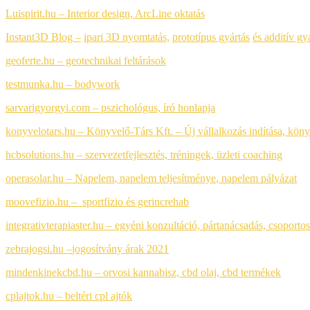
Luispirit.hu – Interior design, ArcLine oktatás
Instant3D Blog –
ipari 3D nyomtatás,
prototípus gyártás
és additív gy
geoferte.hu – geotechnikai feltárások
testmunka.hu – bodywork
sarvarigyorgyi.com – pszichológus, író honlapja
konyvelotars.hu – Könyvelő-Társ Kft. – Új vállalkozás indítása, kön
hcbsolutions.hu – szervezetfejlesztés, tréningek, üzleti coaching
operasolar.hu – Napelem
,
napelem teljesítménye
,
napelem pályázat
moovefizio.hu – sportfizio és gerincrehab
integrativterapiaster.hu – egyéni konzultáció, pártanácsadás, csoportos 
zebrajogsi.hu –
jogosítvány árak 2021
mindenkinekcbd.hu – orvosi kannabisz, cbd olaj, cbd termékek
cplajtok.hu – beltéri cpl ajtók