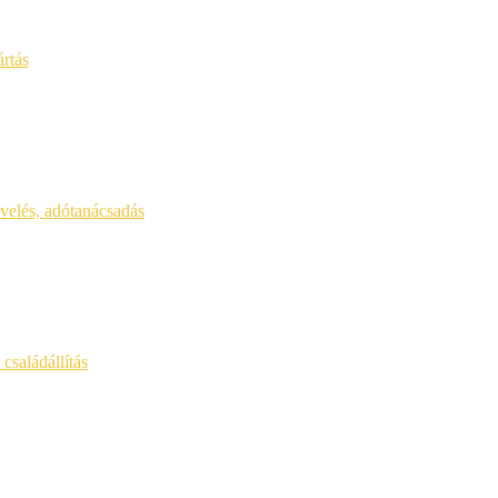
ártás
yvelés, adótanácsadás
családállítás