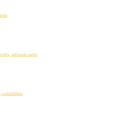
ártás
yvelés, adótanácsadás
családállítás