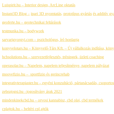
Luispirit.hu – Interior design, ArcLine oktatás
Instant3D Blog –
ipari 3D nyomtatás,
prototípus gyártás
és additív gy
geoferte.hu – geotechnikai feltárások
testmunka.hu – bodywork
sarvarigyorgyi.com – pszichológus, író honlapja
konyvelotars.hu – Könyvelő-Társ Kft. – Új vállalkozás indítása, kön
hcbsolutions.hu – szervezetfejlesztés, tréningek, üzleti coaching
operasolar.hu – Napelem
,
napelem teljesítménye
,
napelem pályázat
moovefizio.hu – sportfizio és gerincrehab
integrativterapiaster.hu – egyéni konzultáció, pártanácsadás, csoportos 
zebrajogsi.hu –
jogosítvány árak 2021
mindenkinekcbd.hu – orvosi kannabisz, cbd olaj, cbd termékek
cplajtok.hu – beltéri cpl ajtók