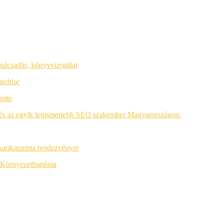
anácsadás,
könyvvizsgálat
nchise
site
a, és az egyik legismertebb SEO szakember Magyarországon.
 karikaturista rendezvényre
Környezethigiénia