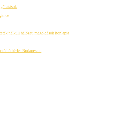
lgáltatások
igence
ék nélküli hálózati megoldások honlapja
óstúdió bérlés Budapesten