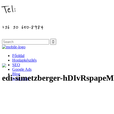
Tel:
+36 30 650-8984
Főoldal
Honlapkészítés
SEO
Google Ads
Blog
edi-simetzberger-hDIvRspapeM
Kapcsolat