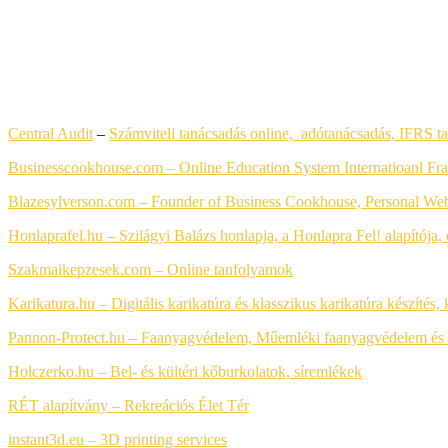
LEGFRISSEBB HONLAPKÉSZÍTÉS REFERENCIÁK
Central Audit
–
Számviteli tanácsadás online, adótanácsadás, IFRS t
Businesscookhouse.com – Online Education System Internatioanl Fra
Blazesylverson.com – Founder of Business Cookhouse, Personal Web
Honlaprafel.hu – Szilágyi Balázs honlapja, a Honlapra Fel! alapítój
Szakmaikepzesek.com –
Online tanfolyamok
Karikatura.hu – Digitális karikatúra és klasszikus karikatúra készítés,
Pannon-Protect.hu – Faanyagvédelem, Műemléki faanyagvédelem és 
Holczerko.hu – Bel- és kültéri kőburkolatok, síremlékek
RÉT alapítvány –
Rekreációs Élet Tér
instant3d.eu – 3D printing services