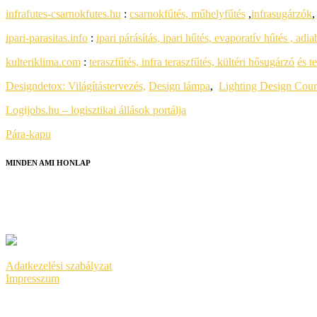
infrafutes-csarnokfutes.hu
:
csarnokfűtés, műhelyfűtés
,
infrasugárzók
ipari-parasitas.info
:
ipari párásítás, ipari hűtés, evaporatív hűtés , adia
kulteriklima.com
:
teraszfűtés, infra teraszfűtés, kültéri hősugárzó
és t
Designdetox:
Világítástervezés,
Design lámpa
,
Lighting Design Cour
Logijobs.hu – logisztikai állások portálja
Pára-kapu
MINDEN AMI HONLAP
HONLAPKÉSZÍTÉS
SEO
GOOGLE ADS
Adatkezelési szabályzat
Impresszum