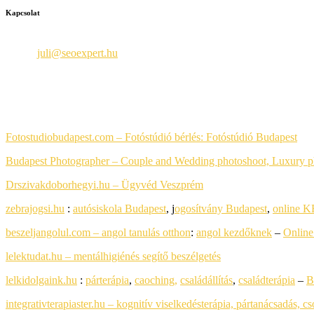
Kapcsolat
Seoexpert
Email:
juli@seoexpert.hu
Telefon: +36 30 650-8984
PARTNEREIM
Fotostudiobudapest.com – Fotóstúdió bérlés:
Fotóstúdió Budapest
Budapest Photographer – Couple and Wedding photoshoot, Luxury 
Drszivakdoborhegyi.hu – Ügyvéd Veszprém
zebrajogsi.hu
:
autósiskola Budapest
, j
ogosítvány Budapest
,
online K
beszeljangolul.com – angol tanulás otthon
:
angol kezdőknek
–
Online
lelektudat.hu – mentálhigiénés segítő beszélgetés
lelkidolgaink.hu
:
párterápia
,
caoching,
családállítás
,
családterápia
–
B
integrativterapiaster.hu – kognitív viselkedésterápia, pártanácsadás, c