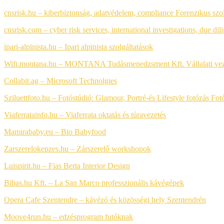
cnsrisk.hu – kiberbiztonság, adatvédelem, compliance
Forenzikus szo
cnsrisk.com – cyber risk services, international investigations, due dil
ipari-alpinista.hu – Ipari alpinista szolgáltatások
Wifi.montana.hu – MONTANA Tudásmenedzsment Kft. Vállalati vezet
Collabit.ag – Microsoft Technolgies
Sziluettfoto.hu – Fotóstúdió: Glamour, Portré-és Lifestyle fotózás
Fot
Viaferratainfo.hu – Viaferrata oktatás és túravezetés
Mamirababy.eu – Bio Babyfood
Zarszerelokepzes.hu – Zárszerelő workshopok
Luispirit.hu – Fias Berta Interior Design
Bibas.hu Kft. – La San Marco professzionális kávégépek
Opera Cafe Szentendre – kávézó és közösségi hely Szentendrén
Moove4run.hu – edzésprogram futóknak