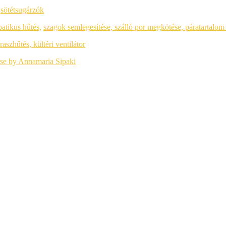
,
sötétsugárzók
batikus hűtés,
szagok semlegesítése, szálló por megkötése,
páratartalom
eraszhűtés, kültéri ventilátor
se by Annamaria Sipaki