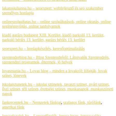
lakatosjulianna.hu – seoexpert: webfejlesztő és seo szakember
személyes honlapja
onlineszolgaltatas.hu – online szolgáltatások, online oktatás, online
segítségnyújtás, online tanfolyamok
kiadó garázs budapest XIII. Kerület, kiadó parkoló 13. kerület,
parkoló bérlés 13. kerület, garázs bérlés 13. kerület
seoexpert.hu – honlapkészítés, keresőoptimalizálás
szentendreblog.hu – Blog Szentendréről: Látnivalók Szentendrén,
szentendrei programok, éttermek, jó helyek
lovasmania.hu – Lovas blog – minden a lovakról: lófajták, lovak
színei, lónevek
iskolaiszunetek.hu – iskolai szünetek, tavaszi szünet, nyári szünet,
őszi szünet, téli szünet, érettségi szünet, munkanapok, munkaszüneti
napok
fankreceptek.hu – Nemzetek fánkjai
,
szalagos fánk,
túrófánk
,
amerikai fánk
lencsefozelek.hu – Lencsefőzelék, lencse leves, lencse saláta