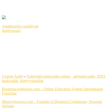
HONLAPKÉSZÍTÉS
SEO
GOOGLE ADS
Adatkezelési szabályzat
Impresszum
LEGFRISSEBB HONLAPKÉSZÍTÉS REFERENCIÁK
Central Audit
–
Számviteli tanácsadás online, adótanácsadás, IFRS
tanácsadás,
könyvvizsgálat
Businesscookhouse.com – Online Education System Internatioanl
Franchise
Blazesylverson.com – Founder of Business Cookhouse, Personal
Website