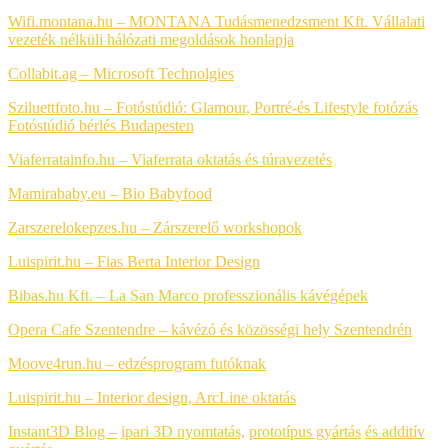
Wifi.montana.hu – MONTANA Tudásmenedzsment Kft. Vállalati
vezeték nélküli hálózati megoldások honlapja
Collabit.ag – Microsoft Technolgies
Sziluettfoto.hu – Fotóstúdió: Glamour, Portré-és Lifestyle fotózás
Fotóstúdió bérlés Budapesten
Viaferratainfo.hu – Viaferrata oktatás és túravezetés
Mamirababy.eu – Bio Babyfood
Zarszerelokepzes.hu – Zárszerelő workshopok
Luispirit.hu – Fias Berta Interior Design
Bibas.hu Kft. – La San Marco professzionális kávégépek
Opera Cafe Szentendre – kávézó és közösségi hely Szentendrén
Moove4run.hu – edzésprogram futóknak
Luispirit.hu – Interior design, ArcLine oktatás
Instant3D Blog –
ipari 3D nyomtatás,
prototípus gyártás
és additív