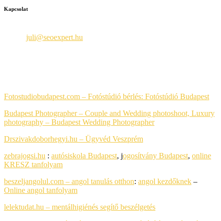
Kapcsolat
Seoexpert
Email:
juli@seoexpert.hu
Telefon: +36 30 650-8984
PARTNEREIM
Fotostudiobudapest.com – Fotóstúdió bérlés:
Fotóstúdió Budapest
Budapest Photographer – Couple and Wedding photoshoot, Luxury
photography
– Budapest Wedding Photographer
Drszivakdoborhegyi.hu – Ügyvéd Veszprém
zebrajogsi.hu
:
autósiskola Budapest
, j
ogosítvány Budapest
,
online
KRESZ tanfolyam
beszeljangolul.com – angol tanulás otthon
:
angol kezdőknek
–
Online angol tanfolyam
lelektudat.hu – mentálhigiénés segítő beszélgetés