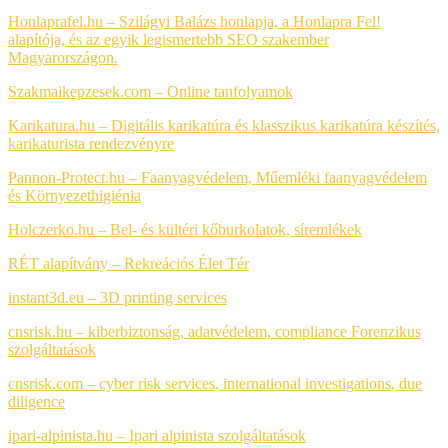
Honlaprafel.hu – Szilágyi Balázs honlapja, a Honlapra Fel!
alapítója, és az egyik legismertebb SEO szakember
Magyarországon.
Szakmaikepzesek.com –
Online tanfolyamok
Karikatura.hu – Digitális karikatúra és klasszikus karikatúra készítés,
karikaturista rendezvényre
Pannon-Protect.hu – Faanyagvédelem, Műemléki faanyagvédelem
és Környezethigiénia
Holczerko.hu – Bel- és kültéri kőburkolatok, síremlékek
RÉT alapítvány –
Rekreációs Élet Tér
instant3d.eu – 3D printing services
cnsrisk.hu – kiberbiztonság, adatvédelem, compliance
Forenzikus
szolgáltatások
cnsrisk.com – cyber risk services, international investigations, due
diligence
ipari-alpinista.hu – Ipari alpinista szolgáltatások