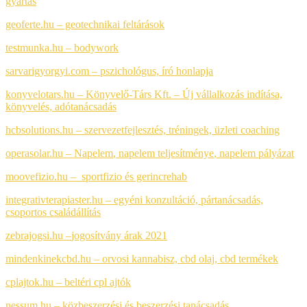
gyártás
geoferte.hu – geotechnikai feltárások
testmunka.hu – bodywork
sarvarigyorgyi.com – pszichológus, író honlapja
konyvelotars.hu – Könyvelő-Társ Kft. – Új vállalkozás indítása,
könyvelés, adótanácsadás
hcbsolutions.hu – szervezetfejlesztés, tréningek, üzleti coaching
operasolar.hu – Napelem
,
napelem teljesítménye
,
napelem pályázat
moovefizio.hu – sportfizio és gerincrehab
integrativterapiaster.hu – egyéni konzultáció, pártanácsadás,
csoportos családállítás
zebrajogsi.hu –
jogosítvány árak 2021
mindenkinekcbd.hu – orvosi kannabisz, cbd olaj, cbd termékek
cplajtok.hu – beltéri cpl ajtók
nessum.hu – közbeszerzési és beszerzési tanácsadás