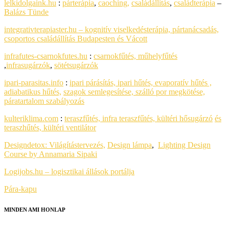
lelkidolgaink.hu
:
párterápia
,
caoching,
családállítás
,
családterápia
–
Balázs Tünde
integrativterapiaster.hu – kognitív viselkedésterápia, pártanácsadás,
csoportos családállítás Budapesten és Vácott
infrafutes-csarnokfutes.hu
:
csarnokfűtés, műhelyfűtés
,
infrasugárzók
,
sötétsugárzók
ipari-parasitas.info
:
ipari párásítás, ipari hűtés, evaporatív hűtés ,
adiabatikus hűtés,
szagok semlegesítése, szálló por megkötése,
páratartalom szabályozás
kulteriklima.com
:
teraszfűtés, infra teraszfűtés, kültéri hősugárzó
és
teraszhűtés, kültéri ventilátor
Designdetox:
Világítástervezés,
Design lámpa
,
Lighting Design
Course by Annamaria Sipaki
Logijobs.hu – logisztikai állások portálja
Pára-kapu
MINDEN AMI HONLAP