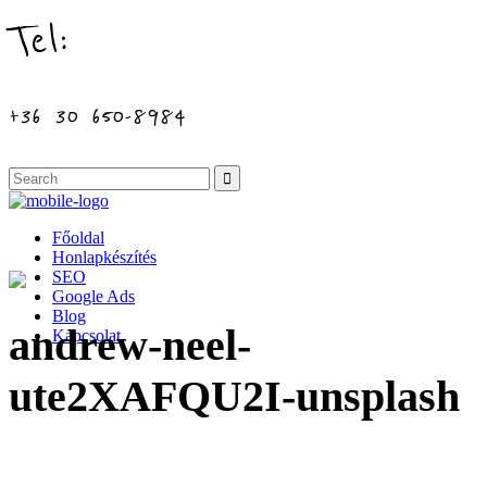
Tel:
+36 30 650-8984
Főoldal
Honlapkészítés
SEO
Google Ads
Blog
andrew-neel-
Kapcsolat
ute2XAFQU2I-unsplash